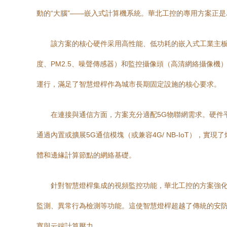
動的“大腦”——嵌入式計算機系統。華北工控的專用方案正
該方案的核心硬件采用高性能、低功耗的嵌入式工業主板或
度、PM2.5、噪聲傳感器）和監控攝像頭（高清網絡攝像機
運行，滿足了智慧燈桿作為城市長期固定設施的核心要求。
在連接與通信方面，方案充分適配5G物聯網需求。硬件平臺
通過內置或擴展5G通信模塊（或兼容4G/ NB-IoT）
體和邊緣計算節點的網絡基礎。
針對智慧燈桿集成的視頻監控功能，華北工控的方案強化
監測、異常行為檢測等功能。這使智慧燈桿超越了傳統的安
寬與云端計算壓力。