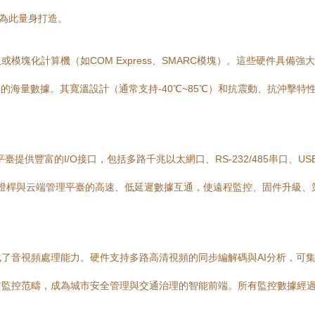
是為此量身打造。
模塊化計算機（如COM Express、SMARC模塊）。這些硬件具備
）的海量數據。其寬溫設計（通常支持-40℃~85℃）和抗震動、抗沖擊特
提供豐富的I/O接口，包括多路千兆以太網口、RS-232/485串口、U
，實現了燈桿與云端管理平臺的高速、低延遲數據互通，使遠程監控、固件升級
了音視頻處理能力。硬件支持多路高清視頻的同步編解碼與AI分析，可
防監控范疇，成為城市安全管理與交通治理的智能前端。所有監控數據經