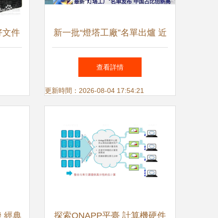
原好文件
新一批“燈塔工廠”名單出爐 近
版入門
六成來自中國，一山東企業躋
查看詳情
對公眾
身計算機硬件與監控設備領域
更新時間：2026-08-04 17:54:21
只計和
面免冠
 經典
探索ONAPP平臺 計算機硬件