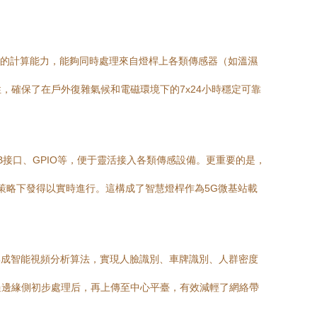
強大的計算能力，能夠同時處理來自燈桿上各類傳感器（如溫濕
性，確保了在戶外復雜氣候和電磁環境下的7x24小時穩定可靠
SB接口、GPIO等，便于靈活接入各類傳感設備。更重要的是，
、策略下發得以實時進行。這構成了智慧燈桿作為5G微基站載
集成智能視頻分析算法，實現人臉識別、車牌識別、人群密度
過邊緣側初步處理后，再上傳至中心平臺，有效減輕了網絡帶