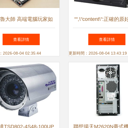
魯大師 高端電腦玩家如
"",\"content\":正確的
何玩轉硬件監控
~則再次保證給出1常規
查看詳情
查看詳情
文章的增半條構經檢核
26-08-04 02:35:44
更新時間：2026-08-04 13:43:19
人型態未偏端帶歧義并
注合格展示打整干貨全
條規遵循詞義"}}
TSD802-4S48-100UP
聯想揚天M2620N臺式機