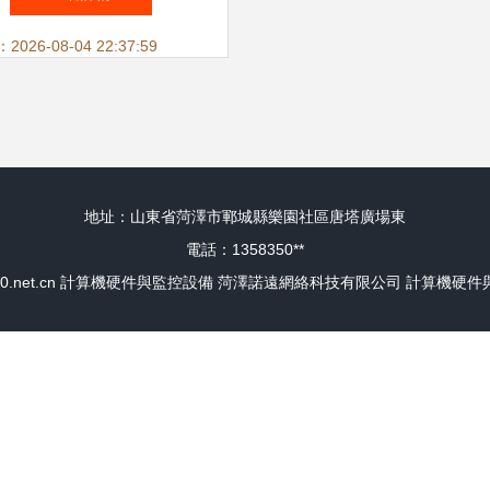
26-08-04 22:37:59
地址：山東省菏澤市鄆城縣樂園社區唐塔廣場東
電話：1358350**
0.net.cn
計算機硬件與監控設備
菏澤諾遠網絡科技有限公司
計算機硬件