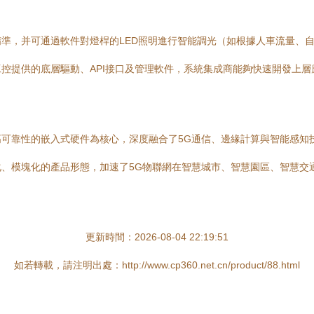
準，并可通過軟件對燈桿的LED照明進行智能調光（如根據人車流量、
控提供的底層驅動、API接口及管理軟件，系統集成商能夠快速開發上
可靠性的嵌入式硬件為核心，深度融合了5G通信、邊緣計算與智能感知技
、模塊化的產品形態，加速了5G物聯網在智慧城市、智慧園區、智慧交
更新時間：2026-08-04 22:19:51
如若轉載，請注明出處：http://www.cp360.net.cn/product/88.html