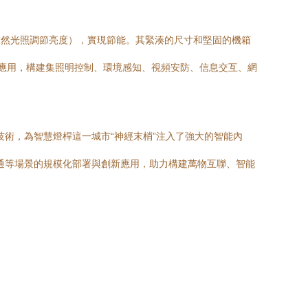
自然光照調節亮度），實現節能。其緊湊的尺寸和堅固的機箱
層應用，構建集照明控制、環境感知、視頻安防、信息交互、網
術，為智慧燈桿這一城市“神經末梢”注入了強大的智能內
通等場景的規模化部署與創新應用，助力構建萬物互聯、智能